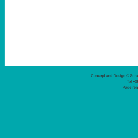
Concept and Design © Sera
Tel +3
Page ren