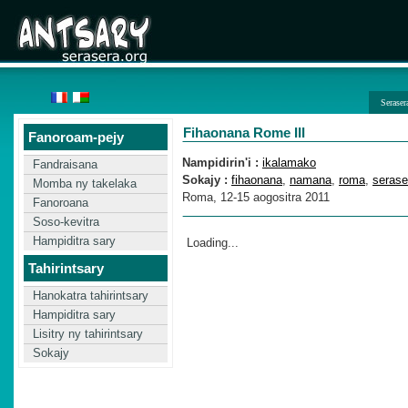
Seraser
Fihaonana Rome III
Fanoroam-pejy
Nampidirin'i :
ikalamako
Fandraisana
Sokajy :
fihaonana
,
namana
,
roma
,
serase
Momba ny takelaka
Roma, 12-15 aogositra 2011
Fanoroana
Soso-kevitra
Hampiditra sary
Loading...
Tahirintsary
Hanokatra tahirintsary
Hampiditra sary
Lisitry ny tahirintsary
Sokajy