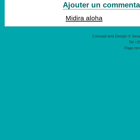
Ajouter un commenta
Midira aloha
Concept and Design © Sera
Tel +3
Page ren