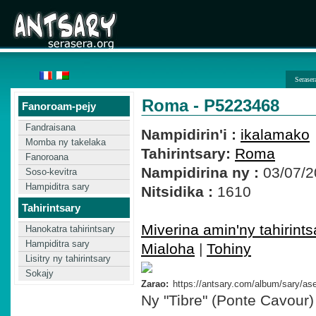
Seraser
Roma - P5223468
Fanoroam-pejy
Fandraisana
Nampidirin'i :
ikalamako
Momba ny takelaka
Tahirintsary:
Roma
Fanoroana
Nampidirina ny :
03/07/2
Soso-kevitra
Hampiditra sary
Nitsidika :
1610
Tahirintsary
Miverina amin'ny tahirints
Hanokatra tahirintsary
Hampiditra sary
Mialoha
|
Tohiny
Lisitry ny tahirintsary
Sokajy
Zarao:
Ny "Tibre" (Ponte Cavour)