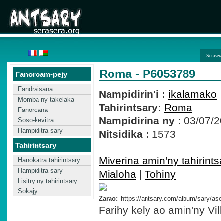
Seraser
Roma - P6053789
Fanoroam-pejy
Fandraisana
Nampidirin'i :
ikalamako
Momba ny takelaka
Tahirintsary:
Roma
Fanoroana
Nampidirina ny :
03/07/2
Soso-kevitra
Hampiditra sary
Nitsidika :
1573
Tahirintsary
Miverina amin'ny tahirints
Hanokatra tahirintsary
Hampiditra sary
Mialoha
|
Tohiny
Lisitry ny tahirintsary
Sokajy
Zarao:
Farihy kely ao amin'ny Vi