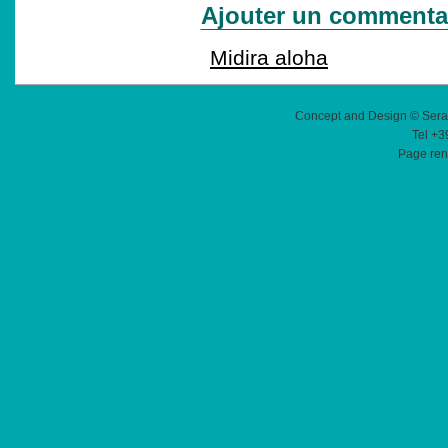
Ajouter un commenta
Midira aloha
Concept and Design © Sera
Tel +3
Page ren