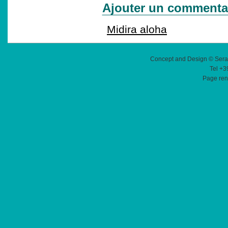
Ajouter un commenta
Midira aloha
Concept and Design © Sera
Tel +3
Page ren