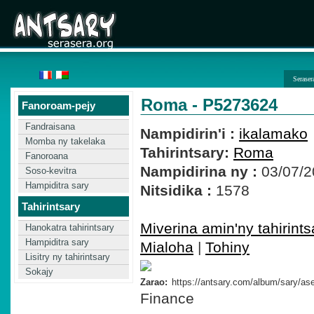
Seraser
Roma - P5273624
Fanoroam-pejy
Fandraisana
Nampidirin'i :
ikalamako
Momba ny takelaka
Tahirintsary:
Roma
Fanoroana
Nampidirina ny :
03/07/2
Soso-kevitra
Hampiditra sary
Nitsidika :
1578
Tahirintsary
Miverina amin'ny tahirints
Hanokatra tahirintsary
Hampiditra sary
Mialoha
|
Tohiny
Lisitry ny tahirintsary
Sokajy
Zarao:
Finance