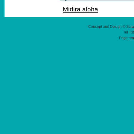
Midira aloha
Concept and Design © Sera
Tel +3
Page ren