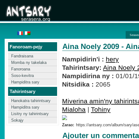
Seraser
Aina Noely 2009 - Ai
Fanoroam-pejy
Fandraisana
Nampidirin'i :
hery
Momba ny takelaka
Tahirintsary:
Aina Noely 
Fanoroana
Nampidirina ny :
01/01/1
Soso-kevitra
Hampiditra sary
Nitsidika :
2065
Tahirintsary
Miverina amin'ny tahirints
Hanokatra tahirintsary
Hampiditra sary
Mialoha
|
Tohiny
Lisitry ny tahirintsary
Sokajy
Zarao:
Ajouter un commenta