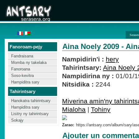
Seraser
Aina Noely 2009 - Ai
Fanoroam-pejy
Fandraisana
Nampidirin'i :
hery
Momba ny takelaka
Tahirintsary:
Aina Noely 
Fanoroana
Nampidirina ny :
01/01/1
Soso-kevitra
Hampiditra sary
Nitsidika :
2244
Tahirintsary
Miverina amin'ny tahirints
Hanokatra tahirintsary
Hampiditra sary
Mialoha
|
Tohiny
Lisitry ny tahirintsary
Sokajy
Zarao:
Ajouter un commenta