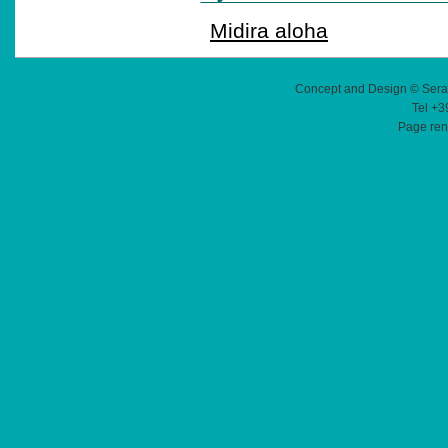
Midira aloha
Concept and Design © Sera
Tel +3
Page ren