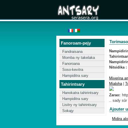
Torimaso 
Fanoroam-pejy
Nampidirin'
Fandraisana
Tahirintsar
Momba ny takelaka
Nampidirin
Fanoroana
Nitsidika :
Soso-kevitra
Hampiditra sary
Miverina am
Mialoha
|
T
Tahirintsary
Hanokatra tahirintsary
Zarao:
Hampiditra sary
.. sady sûr
Lisitry ny tahirintsary
Ajouter 
Sokajy
Midira al