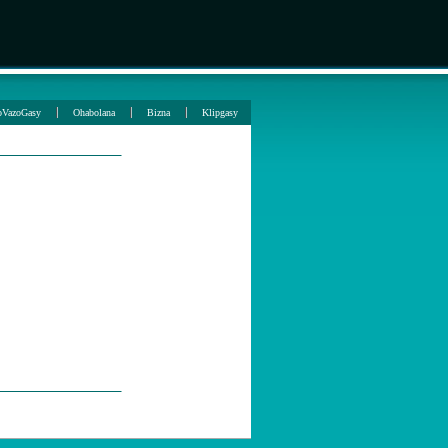
oVazoGasy
Ohabolana
Bizna
Klipgasy