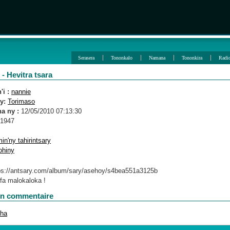
Serasera
Tononkalo
Namana
Tononkira
Radi
- Hevitra tsara
i :
nannie
y:
Torimaso
a ny :
12/05/2010 07:13:30
1947
in'ny tahirintsary
ohiny
 fa malokaloka !
un commentaire
oha