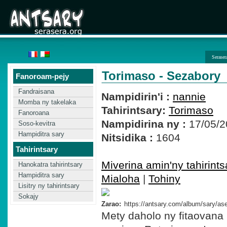
Seraser
Torimaso - Sezabory
Fanoroam-pejy
Fandraisana
Nampidirin'i :
nannie
Momba ny takelaka
Tahirintsary:
Torimaso
Fanoroana
Nampidirina ny :
17/05/2
Soso-kevitra
Hampiditra sary
Nitsidika :
1604
Tahirintsary
Miverina amin'ny tahirints
Hanokatra tahirintsary
Hampiditra sary
Mialoha
|
Tohiny
Lisitry ny tahirintsary
Sokajy
Zarao:
Mety daholo ny fitaovana