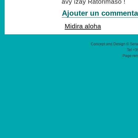
avy izay Ratorimaso !
Ajouter un commenta
Midira aloha
Concept and Design © Sera
Tel +3
Page ren