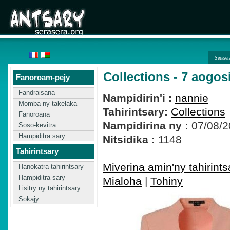
Seraser
Collections - 7 aogos
Fanoroam-pejy
Fandraisana
Nampidirin'i :
nannie
Momba ny takelaka
Tahirintsary:
Collections
Fanoroana
Nampidirina ny :
07/08/2
Soso-kevitra
Hampiditra sary
Nitsidika :
1148
Tahirintsary
Miverina amin'ny tahirints
Hanokatra tahirintsary
Hampiditra sary
Mialoha
|
Tohiny
Lisitry ny tahirintsary
Sokajy