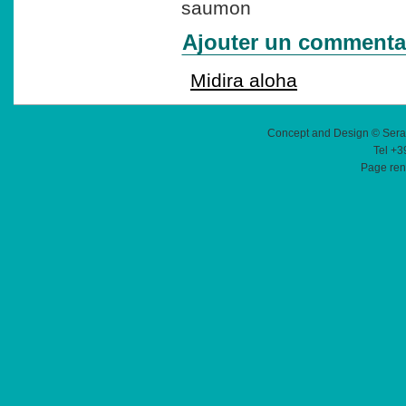
saumon
Ajouter un commenta
Midira aloha
Concept and Design © Sera
Tel +3
Page ren