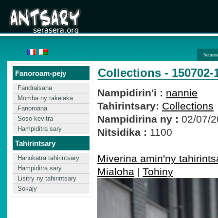
Seraser
Collections - 150702-
Fanoroam-pejy
Fandraisana
Nampidirin'i :
nannie
Momba ny takelaka
Tahirintsary:
Collections
Fanoroana
Nampidirina ny :
02/07/2
Soso-kevitra
Hampiditra sary
Nitsidika :
1100
Tahirintsary
Miverina amin'ny tahirints
Hanokatra tahirintsary
Hampiditra sary
Mialoha
|
Tohiny
Lisitry ny tahirintsary
Sokajy