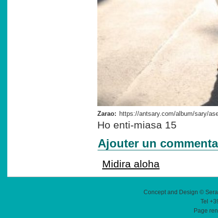
Zarao:
Ho enti-miasa 15
Ajouter un commenta
Midira aloha
Concept and Design © Sera
Tel +3
Page ren