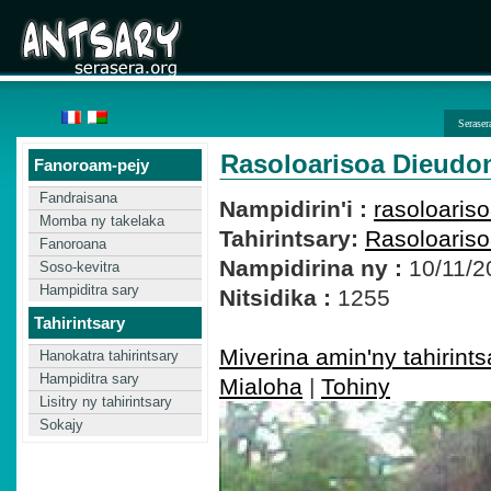
Seraser
Rasoloarisoa Dieud
Fanoroam-pejy
Fandraisana
Nampidirin'i :
rasoloaris
Momba ny takelaka
Tahirintsary:
Rasoloaris
Fanoroana
Nampidirina ny :
10/11/2
Soso-kevitra
Hampiditra sary
Nitsidika :
1255
Tahirintsary
Miverina amin'ny tahirints
Hanokatra tahirintsary
Hampiditra sary
Mialoha
|
Tohiny
Lisitry ny tahirintsary
Sokajy