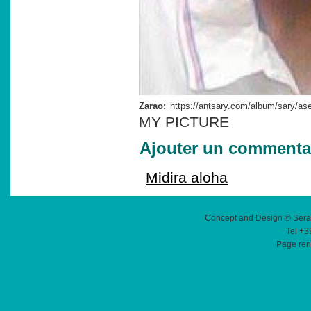
Zarao:
MY PICTURE
Ajouter un commenta
Midira aloha
Concept and Design © Sera
Tel +3
Page ren