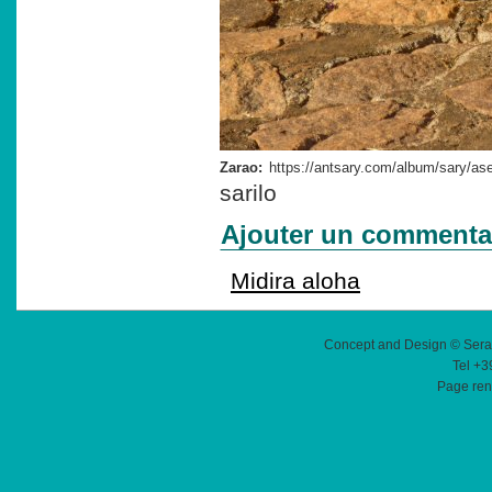
Zarao:
sarilo
Ajouter un commenta
Midira aloha
Concept and Design © Sera
Tel +3
Page ren