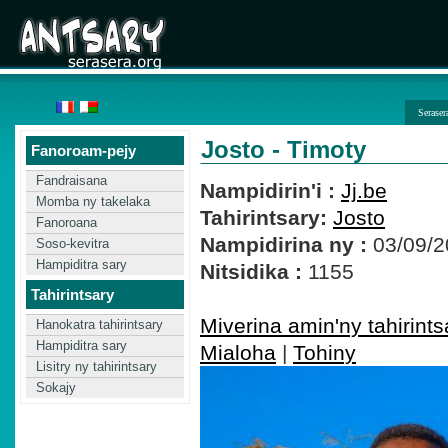
Seraser
Josto - Timoty
Fanoroam-pejy
Fandraisana
Nampidirin'i :
Jj.be
Momba ny takelaka
Tahirintsary:
Josto
Fanoroana
Nampidirina ny :
03/09/2
Soso-kevitra
Hampiditra sary
Nitsidika :
1155
Tahirintsary
Miverina amin'ny tahirints
Hanokatra tahirintsary
Hampiditra sary
Mialoha
|
Tohiny
Lisitry ny tahirintsary
Sokajy