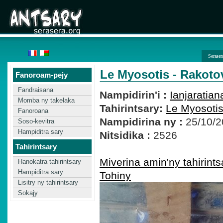
Seraser
Le Myosotis - Rakotov
Fanoroam-pejy
Fandraisana
Nampidirin'i :
Ianjaratian
Momba ny takelaka
Tahirintsary:
Le Myosoti
Fanoroana
Nampidirina ny :
25/10/2
Soso-kevitra
Hampiditra sary
Nitsidika :
2526
Tahirintsary
Miverina amin'ny tahirints
Hanokatra tahirintsary
Hampiditra sary
Tohiny
Lisitry ny tahirintsary
Sokajy