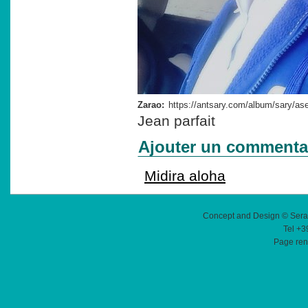
Zarao:
Jean parfait
Ajouter un commenta
Midira aloha
Concept and Design © Sera
Tel +3
Page ren