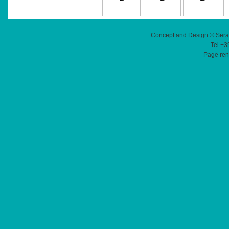
Concept and Design © Sera
Tel +3
Page ren