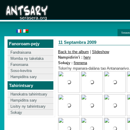
Seraser
11 Septambra 2009
Fanoroam-pejy
Back to the album
|
Slideshow
Fandraisana
Nampidirin'i :
hery
Momba ny takelaka
Sokajy :
firenena
Fanoroana
Tolon'ny mpanara-dalàna tao Antananarivo. 
Soso-kevitra
Hampiditra sary
Tahirintsary
Hanokatra tahirintsary
Hampiditra sary
Lisitry ny tahirintsary
Sokajy