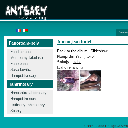
Seraser
franco jean toriel
Fanoroam-pejy
Back to the album
|
Slideshow
Fandraisana
Nampidirin'i :
f.j.toriel
Momba ny takelaka
Sokajy :
izaho
Fanoroana
Izaho reriany ity
Soso-kevitra
Hampiditra sary
Tahirintsary
Hanokatra tahirintsary
Hampiditra sary
Lisitry ny tahirintsary
Sokajy
Concept and Design © Sera